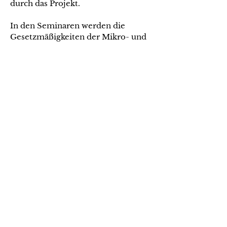
durch das Projekt.
In den Seminaren werden die
Gesetzmäßigkeiten der Mikro- und
Makrotypografie am Beispiel eines
Adobe InDesign-Dokumentes
erläutert. So können sie auch
tatsächlich in der Praxis umgesetzt
werden. Nebenbei lernt man auch
noch einiges über den richtigen
Workflow bei umfangreichen
Printprodukten.
Anfrage
und weitere Infos
www.typoseminar.de
©
E
VA-MARIA BOLZ 2025
IMPRESSUM
DATENSCHUTZERKLÄRUNG