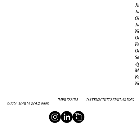
J
J
O
J
N
O
F
O
S
A
M
F
N
IMPRESSUM
DATENSCHUTZERKLÄRUNG
©
E
VA-MARIA BOLZ 2025