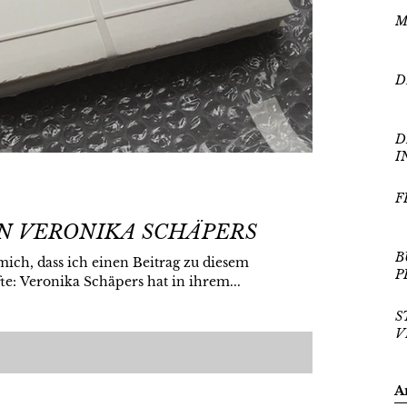
M
D
D
I
F
KÜNSTLERBUCH VON VERONIKA SCHÄPERS
B
h, dass ich einen Beitrag zu diesem
P
e: Veronika Schäpers hat in ihrem...
S
V
A