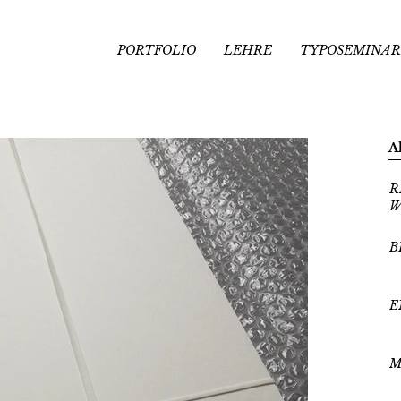
PORTFOLIO
LEHRE
TYPOSEMINAR
A
R
W
B
E
M