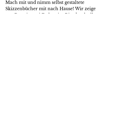
RISOGRAFIE-WORKSHOPS
Mach mit und nimm selbst gestaltete
Skizzenbücher mit nach Hause! Wir zeigen,
was Du mit zwei Farben im Risodruck alles
machen kannst.
Aktuelle Einträge
RISO GOES BOOK: RISOGRAFIE-
WORKSHOPS
BEDINGUNGSLOS SINGEN
ENGAGE WITH FUNGI